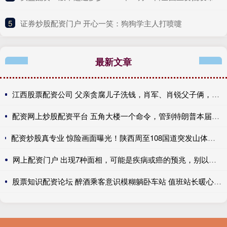
5
​证券炒股配资门户 开心一笑：狗狗学主人打喷嚏
最新文章
江西股票配资公司 父亲贪腐儿子洗钱，肖军、肖锐父子俩，双双被查处
配资网上炒股配资平台 五角大楼一个命令，管到特朗普本届任期届满时！
配资炒股真专业 惊险画面曝光！陕西周至108国道突发山体滑坡，一辆白车要闯过被紧急劝阻；官方回应：23秒后山体大范围垮塌，因管制及时，未造成人员伤亡
网上配资门户 出现7种面相，可能是疾病或癌的预兆，别以为是“福相”
股票知识配资论坛 醉酒乘客意识模糊躺卧车站 值班站长暖心守护全程救助