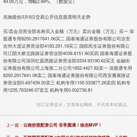
49.95万元，增幅2.99%。（数据宝）
兆驰股份3月9日交易公开信息股票明天走势
买/卖会员营业部名称买入金额（万元）卖出金额（万元）买一 深
股通专用8250.2917641.06买二 国泰海通证券股份有限公司吉安
吉州大道证券营业部4183.291.18买三 国联民生证券股份有限公
司江阴大桥北路路证券营业部4038.8151.90买四 国泰海通证券股
份有限公司深圳红荔西路证券营业部3334.93190.62买五 金融街
证券股份有限公司上海第二分公司1952.4427.82卖一 深股通专用
8250.2917641.06卖二 国泰海通证券股份有限公司西安雁展路证
券营业部0.497439.30卖三 机构专用1155.533877.26卖四 机构专
用1235.763246.07卖五 机构专用0.002736.81
恒汇证券提示：文章来自网络，不代表本站观点。
上一篇：
云南炒股配资公司 非常圆满！徐杰MVP！