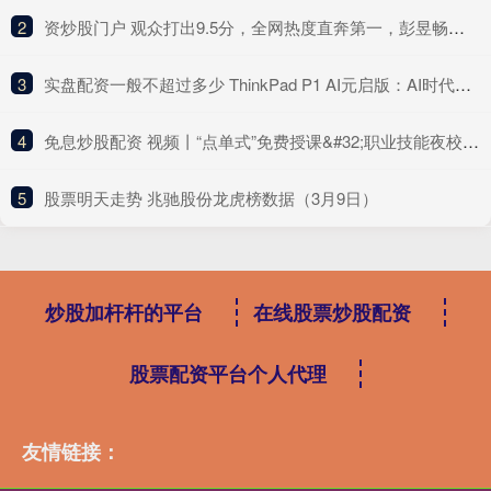
2
​资炒股门户 观众打出9.5分，全网热度直奔第一，彭昱畅新剧成大黑马
3
​实盘配资一般不超过多少 ThinkPad P1 AI元启版：AI时代的「数字工匠」——从代码编译到量子计算，把算力装进口袋
4
​免息炒股配资 视频丨“点单式”免费授课&#32;职业技能夜校开启追梦新通道
5
​股票明天走势 兆驰股份龙虎榜数据（3月9日）
炒股加杆杆的平台
在线股票炒股配资
股票配资平台个人代理
友情链接：